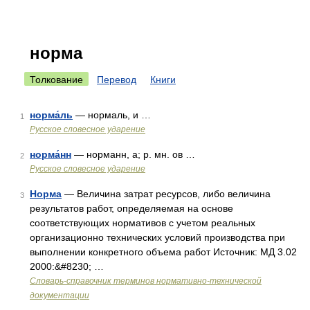
норма
Толкование
Перевод
Книги
норма́ль
— нормаль, и …
1
Русское словесное ударение
норма́нн
— норманн, а; р. мн. ов …
2
Русское словесное ударение
Норма
— Величина затрат ресурсов, либо величина
3
результатов работ, определяемая на основе
соответствующих нормативов с учетом реальных
организационно технических условий производства при
выполнении конкретного объема работ Источник: МД 3.02
2000:&#8230; …
Словарь-справочник терминов нормативно-технической
документации