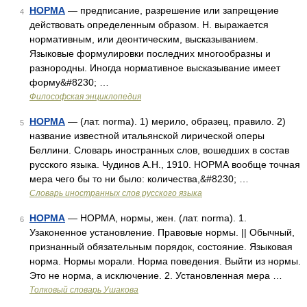
НОРМА
— предписание, разрешение или запрещение
4
действовать определенным образом. Н. выражается
нормативным, или деонтическим, высказыванием.
Языковые формулировки последних многообразны и
разнородны. Иногда нормативное высказывание имеет
форму&#8230; …
Философская энциклопедия
НОРМА
— (лат. norma). 1) мерило, образец, правило. 2)
5
название известной итальянской лирической оперы
Беллини. Словарь иностранных слов, вошедших в состав
русского языка. Чудинов А.Н., 1910. НОРМА вообще точная
мера чего бы то ни было: количества,&#8230; …
Словарь иностранных слов русского языка
НОРМА
— НОРМА, нормы, жен. (лат. norma). 1.
6
Узаконенное установление. Правовые нормы. || Обычный,
признанный обязательным порядок, состояние. Языковая
норма. Нормы морали. Норма поведения. Выйти из нормы.
Это не норма, а исключение. 2. Установленная мера …
Толковый словарь Ушакова