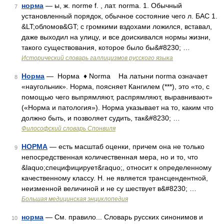
норма
— ы, ж. norme f. , лат. norma. 1. Обычный
7
установленный порядок, обычное состояние чего л. БАС 1.
&LT;обломов&GT; с громкими вздохами ложился, вставал,
даже выходил на улицу, и все доискивался нормы жизни,
такого существования, которое было бы&#8230; …
Исторический словарь галлицизмов русского языка
Норма
— Норма ♦ Norma На латыни norma означает
8
«наугольник». Норма, поясняет Кангилем (***), это «то, с
помощью чего выпрямляют, распрямляют, выравнивают»
(«Норма и патология»). Норма указывает на то, каким что
должно быть, и позволяет судить, так&#8230; …
Философский словарь Спонвиля
НОРМА
— есть масштаб оценки, причем она не только
9
непосредственная количественная мера, но и то, что
&laquo;специфицирует&raquo;, относит к определенному
качественному классу. Н. не является трансцендентной,
неизменной величиной и не су шествует в&#8230; …
Большая медицинская энциклопедия
норма
— См. правило... Словарь русских синонимов и
10