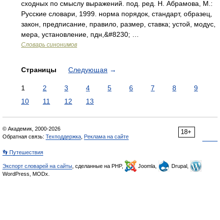
сходных по смыслу выражений. под. ред. Н. Абрамова, М.:
Русские словари, 1999. норма порядок, стандарт, образец,
закон, предписание, правило, размер, ставка; устой, модус,
мера, установление, пдн,&#8230; …
Словарь синонимов
Страницы
Следующая
→
1
2
3
4
5
6
7
8
9
10
11
12
13
© Академик, 2000-2026
18+
Обратная связь:
Техподдержка
,
Реклама на сайте
👣 Путешествия
Экспорт словарей на сайты
, сделанные на PHP,
Joomla,
Drupal,
WordPress, MODx.